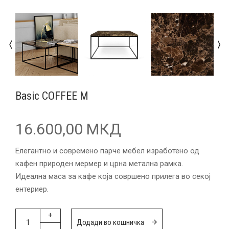
Basic COFFEE M
16.600,00 МКД
Елегантно и современо парче мебел изработено од
кафен природен мермер и црна метална рамка.
Идеална маса за кафе која совршено прилега во секој
ентериер.
+
Додади во кошничка
-