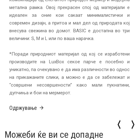
метална рамка. Овој прекрасен спој од материјали е
идеален за оние кои сакаат минималистички и
современ дизајн, а притоа и мал дел од природата кој
внесува свежина во домот. BASIC е достапна во три
величини: S, M и L или по ваша нарачка.
*Поради природниот материјал од кој се изработени
производите на LuxBox секое парче е посебно и
уникатно, па очекувано е да има различности во однос
на прикажаните слики, а можно е да се забележат и
“совршени несовршености” како мали пукнатини,
дупчиња и бои на мермерот.
Одржување
Можеби ќе ви се допадне