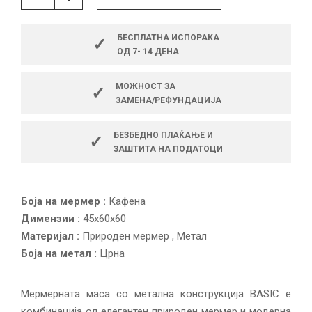
БЕСПЛАТНА ИСПОРАКА
✓
ОД 7- 14 ДЕНА
МОЖНОСТ ЗА
✓
ЗАМЕНА/РЕФУНДАЦИЈА
БЕЗБЕДНО ПЛАЌАЊЕ И
✓
ЗАШТИТА НА ПОДАТОЦИ
Боја на мермер :
Кафена
Димензии :
45x60x60
Материјал :
Природен мермер ,
Метал
Боја на метал :
Црна
Мермерната маса со метална конструкција BASIC е
комбинација од елегантен природен мермер и модерна